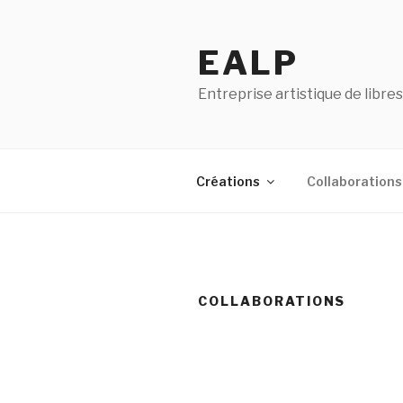
Aller
au
EALP
contenu
principal
Entreprise artistique de libr
Créations
Collaborations
COLLABORATIONS