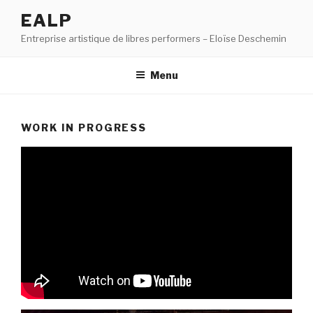
Aller
EALP
au
Entreprise artistique de libres performers – Eloïse Deschemin
contenu
principal
Menu
WORK IN PROGRESS